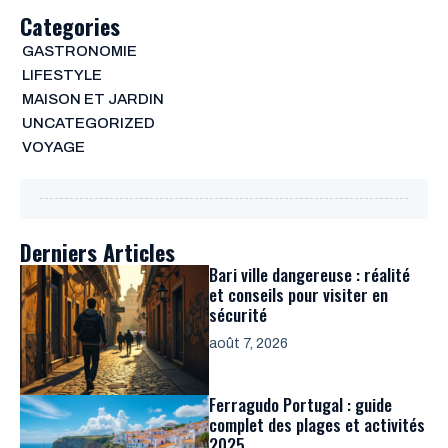
Categories
GASTRONOMIE
LIFESTYLE
MAISON ET JARDIN
UNCATEGORIZED
VOYAGE
Derniers Articles
Bari ville dangereuse : réalité
et conseils pour visiter en
sécurité
août 7, 2026
Ferragudo Portugal : guide
complet des plages et activités
2025