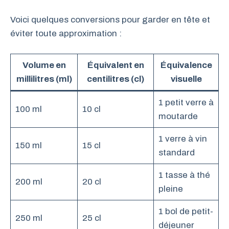
Voici quelques conversions pour garder en tête et
éviter toute approximation :
Volume en
Équivalent en
Équivalence
millilitres (ml)
centilitres (cl)
visuelle
1 petit verre à
100 ml
10 cl
moutarde
1 verre à vin
150 ml
15 cl
standard
1 tasse à thé
200 ml
20 cl
pleine
1 bol de petit-
250 ml
25 cl
déjeuner