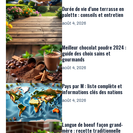
Durée de vie d’une terrasse en
palette : conseils et entretien
août 4, 2026
Meilleur chocolat poudre 2024 :
guide des choix sains et
gourmands
août 4, 2026
Pays par M : liste complète et
informations clés des nations
août 4, 2026
Langue de boeuf façon grand-
mère : recette traditionnelle