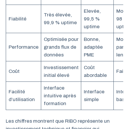
Elevée,
Modé
Très élevée,
Fiabilité
99,5 %
98 %
99,9 % uptime
uptime
upti
Optimisée pour
Bonne,
Moye
Performance
grands flux de
adaptée
parfo
données
PME
lente
Investissement
Coût
Coût
Faibl
initial élevé
abordable
Interface
Facilité
Interface
Inter
intuitive après
d’utilisation
simple
basi
formation
Les chiffres montrent que RIBO représente un
investissement technique et financier qui