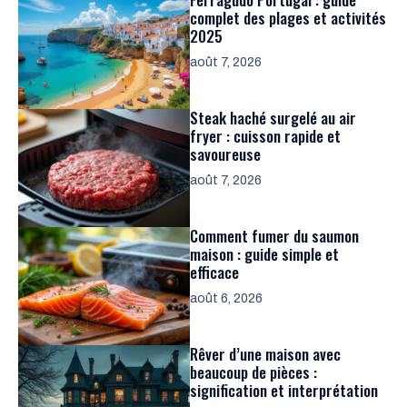
complet des plages et activités
2025
août 7, 2026
Steak haché surgelé au air
fryer : cuisson rapide et
savoureuse
août 7, 2026
Comment fumer du saumon
maison : guide simple et
efficace
août 6, 2026
Rêver d’une maison avec
beaucoup de pièces :
signification et interprétation