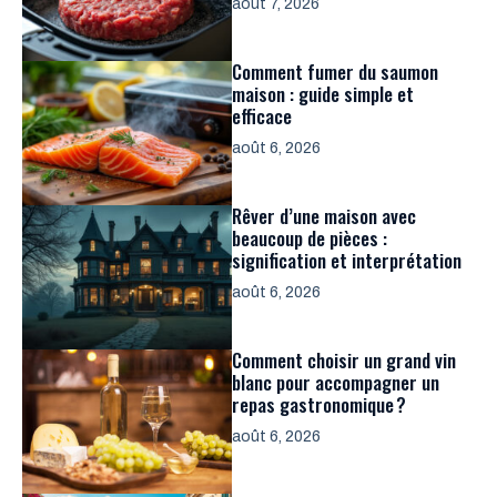
août 7, 2026
Comment fumer du saumon
maison : guide simple et
efficace
août 6, 2026
Rêver d’une maison avec
beaucoup de pièces :
signification et interprétation
août 6, 2026
Comment choisir un grand vin
blanc pour accompagner un
repas gastronomique ?
août 6, 2026