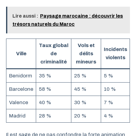
Lire aussi :
Paysage marocaine : découvrir les
trésors naturels du Maroc
Taux global
Vols et
Incidents
Ville
de
délits
violents
criminalité
mineurs
Benidorm
35 %
25 %
5 %
Barcelone
58 %
45 %
10 %
Valence
40 %
30 %
7 %
Madrid
28 %
20 %
4 %
Il est sage de ne pas confondre la forte animation