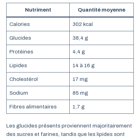
Nutriment
Quantité moyenne
Calories
302 kcal
Glucides
38,4 g
Protéines
4,4 g
Lipides
14 à 16 g
Cholestérol
17 mg
Sodium
85 mg
Fibres alimentaires
1,7 g
Les glucides présents proviennent majoritairement
des sucres et farines, tandis que les lipides sont