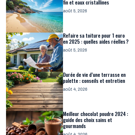
fin et eaux cristallines
août 5, 2026
Refaire sa toiture pour 1 euro
en 2025 : quelles aides réelles ?
août 5, 2026
Durée de vie d’une terrasse en
palette : conseils et entretien
août 4, 2026
Meilleur chocolat poudre 2024 :
guide des choix sains et
gourmands
août 4, 2026