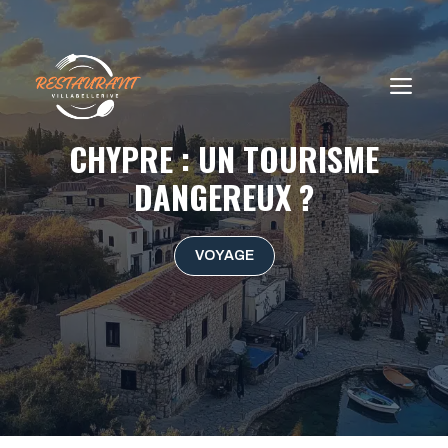
Aller
au
contenu
ME
CHYPRE : UN TOURISME
DANGEREUX ?
VOYAGE