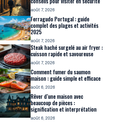
conseils pour visiter en sécurité
août 7, 2026
Ferragudo Portugal : guide
complet des plages et activités
2025
août 7, 2026
Steak haché surgelé au air fryer :
cuisson rapide et savoureuse
août 7, 2026
Comment fumer du saumon
maison : guide simple et efficace
août 6, 2026
Rêver d’une maison avec
beaucoup de pièces :
signification et interprétation
août 6, 2026