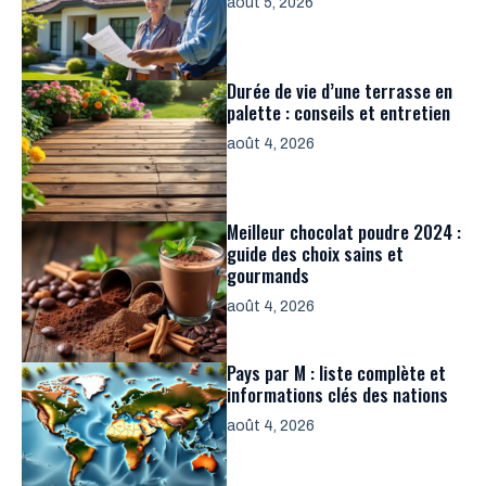
août 5, 2026
Durée de vie d’une terrasse en
palette : conseils et entretien
août 4, 2026
Meilleur chocolat poudre 2024 :
guide des choix sains et
gourmands
août 4, 2026
Pays par M : liste complète et
informations clés des nations
août 4, 2026