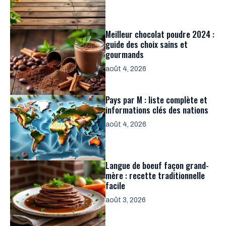
Meilleur chocolat poudre 2024 :
guide des choix sains et
gourmands
août 4, 2026
Pays par M : liste complète et
informations clés des nations
août 4, 2026
Langue de boeuf façon grand-
mère : recette traditionnelle
facile
août 3, 2026