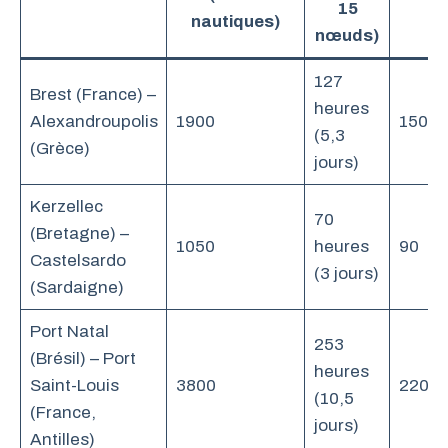
15
(l
nautiques)
nœuds)
127
Brest (France) –
heures
Alexandroupolis
1900
150
(5,3
(Grèce)
jours)
Kerzellec
70
(Bretagne) –
1050
heures
90
Castelsardo
(3 jours)
(Sardaigne)
Port Natal
253
(Brésil) – Port
heures
Saint-Louis
3800
220
(10,5
(France,
jours)
Antilles)