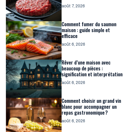
août 7, 2026
Comment fumer du saumon
maison : guide simple et
efficace
août 6, 2026
Rêver d’une maison avec
beaucoup de pièces :
signification et interprétation
août 6, 2026
Comment choisir un grand vin
blanc pour accompagner un
repas gastronomique ?
août 6, 2026