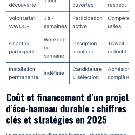
1 jour
découverte
ouvertes
respect
Volontariat
1 à 4
Participation
Compéten
WWOOF
semaines
active
utiles
Weekend
Chantier
Inscription
Travail
ou
participatif
préalable
collectif
semaine
Installation
Candidature
Adhésion
Indéfinie
permanente
& sélection
complète
Coût et financement d’un projet
d’éco-hameau durable : chiffres
clés et stratégies en 2025