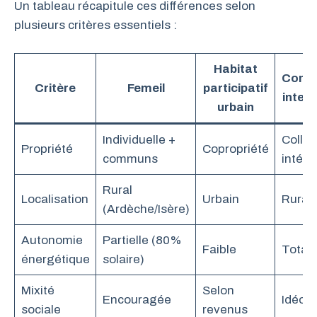
Un tableau récapitule ces différences selon
plusieurs critères essentiels :
Habitat
Comm
Critère
Femeil
participatif
intent
urbain
Individuelle +
Collec
Propriété
Copropriété
communs
intégr
Rural
Localisation
Urbain
Rural 
(Ardèche/Isère)
Autonomie
Partielle (80%
Faible
Total
énergétique
solaire)
Mixité
Selon
Encouragée
Idéol
sociale
revenus