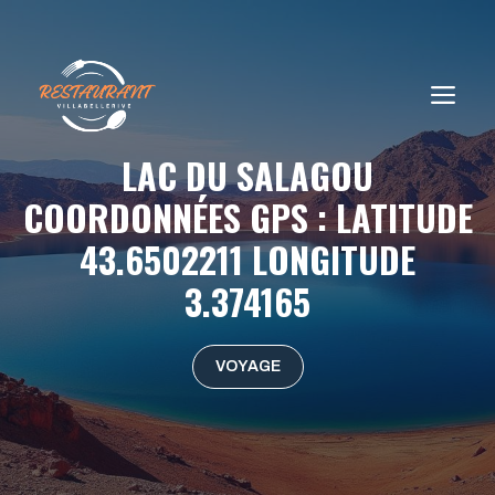
Aller
au
contenu
ME
LAC DU SALAGOU
COORDONNÉES GPS : LATITUDE
43.6502211 LONGITUDE
3.374165
VOYAGE