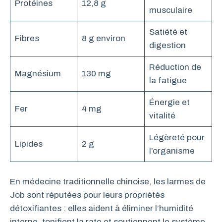
Protéines
12,8 g
musculaire
Satiété et
Fibres
8 g environ
digestion
Réduction de
Magnésium
130 mg
la fatigue
Énergie et
Fer
4 mg
vitalité
Légèreté pour
Lipides
2 g
l’organisme
En médecine traditionnelle chinoise, les larmes de
Job sont réputées pour leurs propriétés
détoxifiantes : elles aident à éliminer l’humidité
interne, tonifient la rate et soutiennent le système