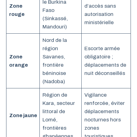
le Burkina
Zone
d’accès sans
Faso
rouge
autorisation
(Sinkassé,
ministérielle
Mandouri)
Nord de la
région
Escorte armée
Zone
Savanes,
obligatoire ;
orange
frontière
déplacements de
béninoise
nuit déconseillés
(Nadoba)
Région de
Vigilance
Kara, secteur
renforcée, éviter
littoral de
déplacements
Zone jaune
Lomé,
nocturnes hors
frontières
zones
ghanéennes
touristiques