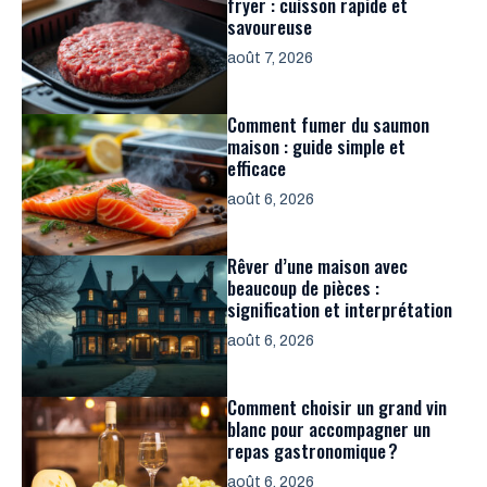
fryer : cuisson rapide et
savoureuse
août 7, 2026
Comment fumer du saumon
maison : guide simple et
efficace
août 6, 2026
Rêver d’une maison avec
beaucoup de pièces :
signification et interprétation
août 6, 2026
Comment choisir un grand vin
blanc pour accompagner un
repas gastronomique ?
août 6, 2026