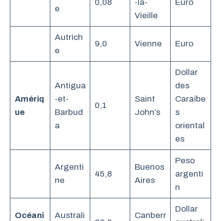
0,08
-la-
Euro
e
Vieille
Autrich
9,0
Vienne
Euro
e
Dollar
Antigua
des
Amériq
-et-
Saint
Caraïbe
0,1
ue
Barbud
John’s
s
a
oriental
es
Peso
Argenti
Buenos
45,8
argenti
ne
Aires
n
Dollar
Océani
Australi
Canberr