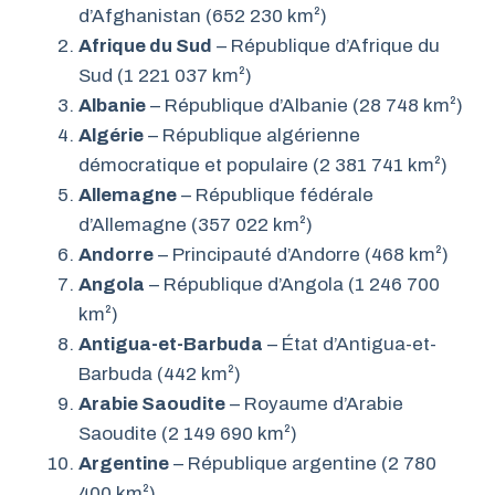
d’Afghanistan (652 230 km²)
Afrique du Sud
– République d’Afrique du
Sud (1 221 037 km²)
Albanie
– République d’Albanie (28 748 km²)
Algérie
– République algérienne
démocratique et populaire (2 381 741 km²)
Allemagne
– République fédérale
d’Allemagne (357 022 km²)
Andorre
– Principauté d’Andorre (468 km²)
Angola
– République d’Angola (1 246 700
km²)
Antigua-et-Barbuda
– État d’Antigua-et-
Barbuda (442 km²)
Arabie Saoudite
– Royaume d’Arabie
Saoudite (2 149 690 km²)
Argentine
– République argentine (2 780
400 km²)