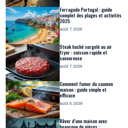
Ferragudo Portugal : guide
complet des plages et activités
2025
août 7, 2026
Steak haché surgelé au air
fryer : cuisson rapide et
savoureuse
août 7, 2026
Comment fumer du saumon
maison : guide simple et
efficace
août 6, 2026
Rêver d’une maison avec
beaucoup de pièces :