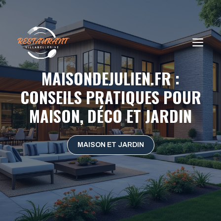
Aller
au
contenu
ME
MAISONDEJULIEN.FR :
CONSEILS PRATIQUES POUR
MAISON, DÉCO ET JARDIN
MAISON ET JARDIN