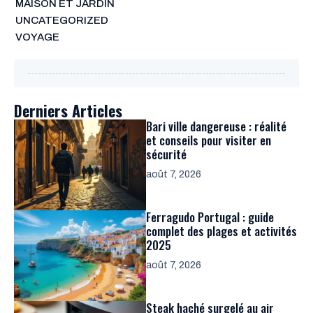
MAISON ET JARDIN
UNCATEGORIZED
VOYAGE
Derniers Articles
Bari ville dangereuse : réalité
et conseils pour visiter en
sécurité
août 7, 2026
Ferragudo Portugal : guide
complet des plages et activités
2025
août 7, 2026
Steak haché surgelé au air