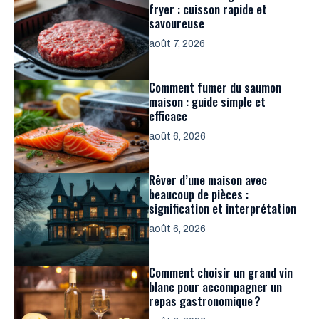
fryer : cuisson rapide et
savoureuse
août 7, 2026
Comment fumer du saumon
maison : guide simple et
efficace
août 6, 2026
Rêver d’une maison avec
beaucoup de pièces :
signification et interprétation
août 6, 2026
Comment choisir un grand vin
blanc pour accompagner un
repas gastronomique ?