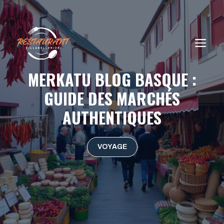
Aller
au
contenu
ME
MERKATU BLOG BASQUE :
GUIDE DES MARCHÉS
AUTHENTIQUES
VOYAGE