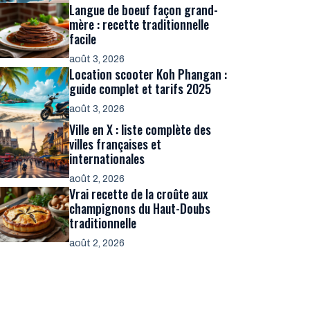
Langue de boeuf façon grand-
mère : recette traditionnelle
facile
août 3, 2026
Location scooter Koh Phangan :
guide complet et tarifs 2025
août 3, 2026
Ville en X : liste complète des
villes françaises et
internationales
août 2, 2026
Vrai recette de la croûte aux
champignons du Haut-Doubs
traditionnelle
août 2, 2026