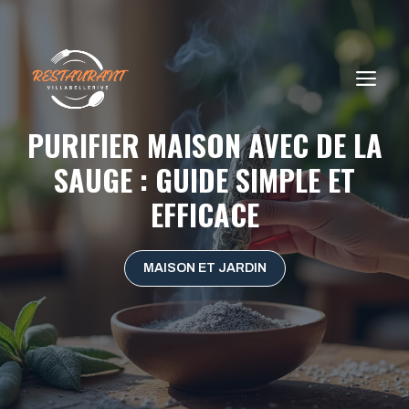
Aller
au
contenu
ME
PURIFIER MAISON AVEC DE LA
SAUGE : GUIDE SIMPLE ET
EFFICACE
MAISON ET JARDIN