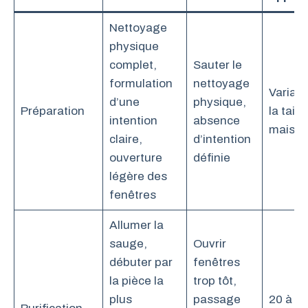
Nettoyage
physique
complet,
Sauter le
formulation
nettoyage
Variabl
d’une
physique,
Préparation
la taill
intention
absence
maiso
claire,
d’intention
ouverture
définie
légère des
fenêtres
Allumer la
sauge,
Ouvrir
débuter par
fenêtres
la pièce la
trop tôt,
plus
passage
20 à 3