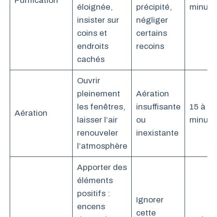
Purification
éloignée,
précipité,
minute
insister sur
négliger
coins et
certains
endroits
recoins
cachés
Ouvrir
pleinement
Aération
les fenêtres,
insuffisante
15 à 20
Aération
laisser l’air
ou
minute
renouveler
inexistante
l’atmosphère
Apporter des
éléments
positifs :
Ignorer
encens
cette