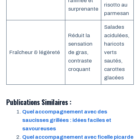
raffinée et
risotto au
surprenante
parmesan
Salades
Réduit la
acidulées,
sensation
haricots
Fraîcheur & légèreté
de gras,
verts
contraste
sautés,
croquant
carottes
glacées
Publications Similaires :
Quel accompagnement avec des
saucisses grillées : idées faciles et
savoureuses
Quel accompagnement avec ficelle picarde