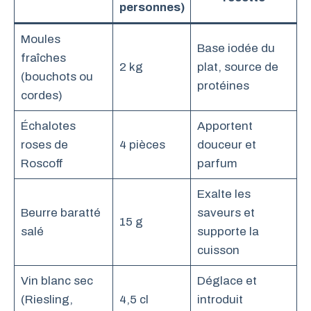
personnes)
Moules
Base iodée du
fraîches
2 kg
plat, source de
(bouchots ou
protéines
cordes)
Échalotes
Apportent
roses de
4 pièces
douceur et
Roscoff
parfum
Exalte les
Beurre baratté
saveurs et
15 g
salé
supporte la
cuisson
Vin blanc sec
Déglace et
(Riesling,
4,5 cl
introduit