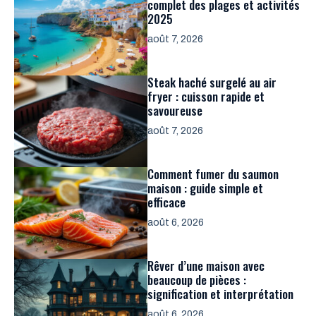
complet des plages et activités
2025
août 7, 2026
Steak haché surgelé au air
fryer : cuisson rapide et
savoureuse
août 7, 2026
Comment fumer du saumon
maison : guide simple et
efficace
août 6, 2026
Rêver d’une maison avec
beaucoup de pièces :
signification et interprétation
août 6, 2026