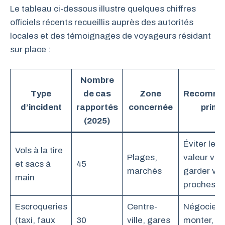
Le tableau ci-dessous illustre quelques chiffres
officiels récents recueillis auprès des autorités
locales et des témoignages de voyageurs résidant
sur place :
Nombre
Type
de cas
Zone
Recomma
d’incident
rapportés
concernée
princ
(2025)
Éviter les 
Vols à la tire
Plages,
valeur visi
et sacs à
45
marchés
garder vos
main
proches
Escroqueries
Centre-
Négocier 
(taxi, faux
30
ville, gares
monter, pri