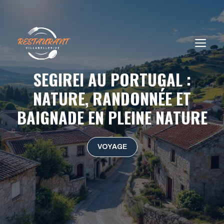
Aller
au
contenu
ME
SEGIREI AU PORTUGAL :
NATURE, RANDONNÉE ET
BAIGNADE EN PLEINE NATURE
VOYAGE