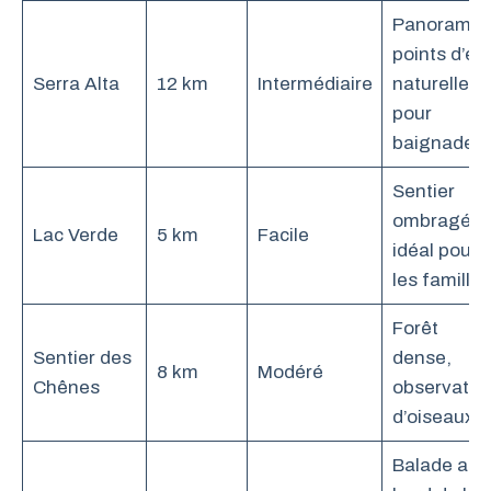
Panoramas
points d’ea
Serra Alta
12 km
Intermédiaire
naturelle
pour
baignade
Sentier
ombragé,
Lac Verde
5 km
Facile
idéal pour
les familles
Forêt
Sentier des
dense,
8 km
Modéré
Chênes
observatio
d’oiseaux
Balade au