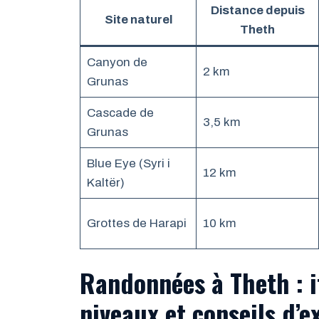
Distance depuis
Site naturel
Theth
Canyon de
2 km
Grunas
Cascade de
3,5 km
Grunas
Blue Eye (Syri i
12 km
Kaltër)
Grottes de Harapi
10 km
Randonnées à Theth : i
niveaux et conseils d’e