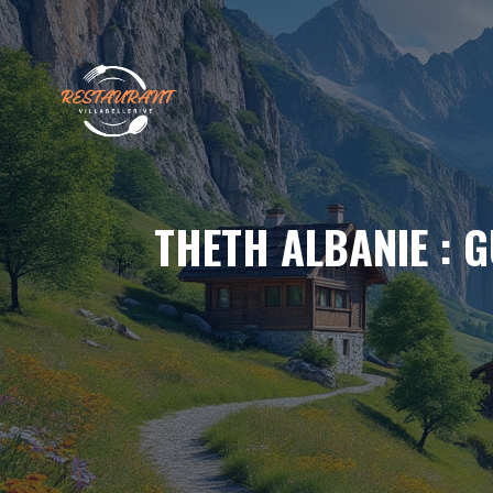
Aller
au
contenu
THETH ALBANIE : G