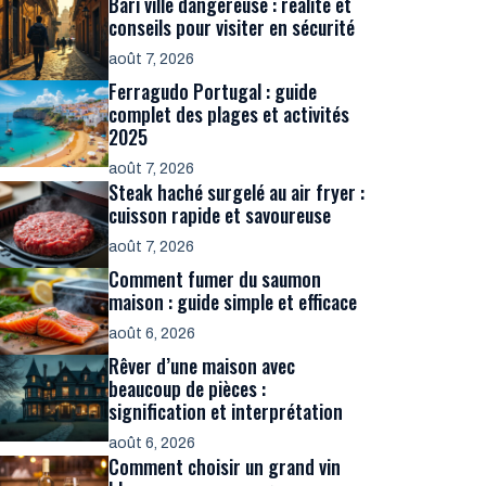
Bari ville dangereuse : réalité et
conseils pour visiter en sécurité
août 7, 2026
Ferragudo Portugal : guide
complet des plages et activités
2025
août 7, 2026
Steak haché surgelé au air fryer :
cuisson rapide et savoureuse
août 7, 2026
Comment fumer du saumon
maison : guide simple et efficace
août 6, 2026
Rêver d’une maison avec
beaucoup de pièces :
signification et interprétation
août 6, 2026
Comment choisir un grand vin