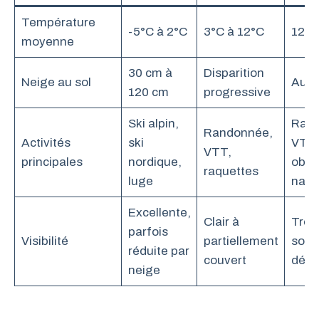
Température
-5°C à 2°C
3°C à 12°C
12°C
moyenne
30 cm à
Disparition
Neige au sol
Auc
120 cm
progressive
Ski alpin,
Rand
Randonnée,
Activités
ski
VTT,
VTT,
principales
nordique,
obse
raquettes
luge
natu
Excellente,
Clair à
Très
parfois
Visibilité
partiellement
sous 
réduite par
couvert
dég
neige