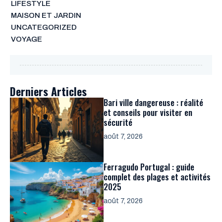
LIFESTYLE
MAISON ET JARDIN
UNCATEGORIZED
VOYAGE
Derniers Articles
Bari ville dangereuse : réalité
et conseils pour visiter en
sécurité
août 7, 2026
Ferragudo Portugal : guide
complet des plages et activités
2025
août 7, 2026