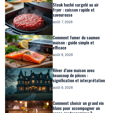
Steak haché surgelé au air
fryer : cuisson rapide et
savoureuse
août 7, 2026
Comment fumer du saumon
maison : guide simple et
efficace
août 6, 2026
Rêver d’une maison avec
beaucoup de pièces :
signification et interprétation
août 6, 2026
Comment choisir un grand vin
blanc pour accompagner un