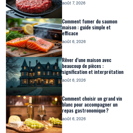
août 7, 2026
Comment fumer du saumon
maison : guide simple et
efficace
août 6, 2026
Rêver d’une maison avec
beaucoup de pièces :
signification et interprétation
août 6, 2026
Comment choisir un grand vin
blanc pour accompagner un
repas gastronomique ?
août 6, 2026