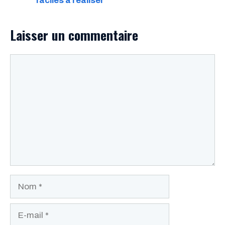
faciles à réaliser
Laisser un commentaire
Commentaire
Nom
E-
mail