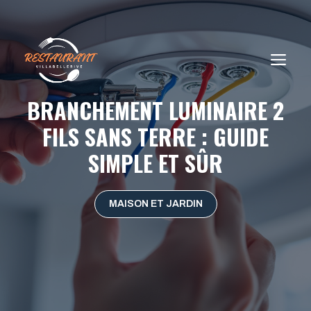
Aller
au
contenu
ME
BRANCHEMENT LUMINAIRE 2
FILS SANS TERRE : GUIDE
SIMPLE ET SÛR
MAISON ET JARDIN