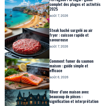
complet des plages et activités
2025
août 7, 2026
Steak haché surgelé au air
fryer : cuisson rapide et
savoureuse
août 7, 2026
Comment fumer du saumon
maison : guide simple et
efficace
août 6, 2026
Rêver d’une maison avec
beaucoup de pièces :
signification et interprétation