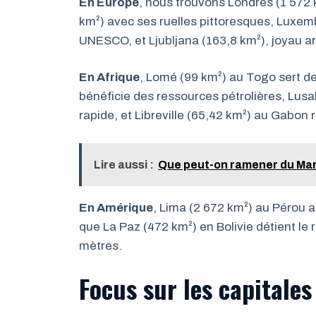
En Europe
, nous trouvons Londres (1 572 
km²) avec ses ruelles pittoresques, Luxem
UNESCO, et Ljubljana (163,8 km²), joyau ar
En Afrique
, Lomé (99 km²) au Togo sert d
bénéficie des ressources pétrolières, Lus
rapide, et Libreville (65,42 km²) au Gabon
Lire aussi :
Que peut-on ramener du Mar
En Amérique
, Lima (2 672 km²) au Pérou a
que La Paz (472 km²) en Bolivie détient le 
mètres.
Focus sur les capitale