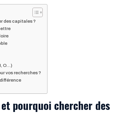
r des capitales ?
lettre
loire
bble
 N, O…)
ur vos recherches ?
 différence
e et pourquoi chercher des