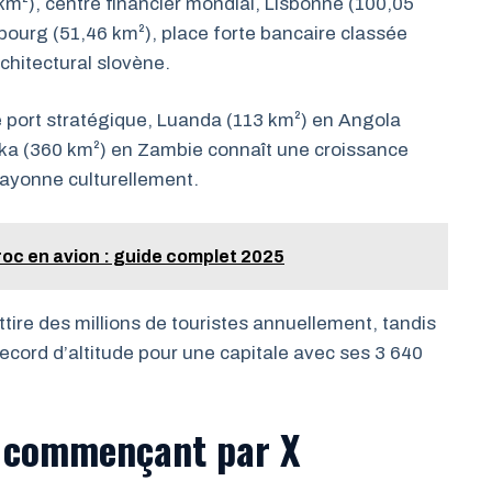
km²), centre financier mondial, Lisbonne (100,05
bourg (51,46 km²), place forte bancaire classée
chitectural slovène.
e port stratégique, Luanda (113 km²) en Angola
aka (360 km²) en Zambie connaît une croissance
 rayonne culturellement.
oc en avion : guide complet 2025
ttire des millions de touristes annuellement, tandis
record d’altitude pour une capitale avec ses 3 640
s commençant par X