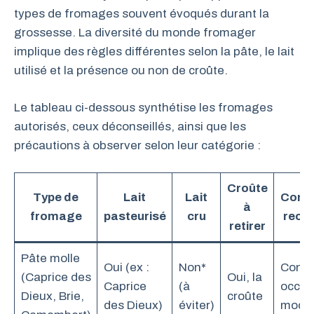
types de fromages souvent évoqués durant la
grossesse. La diversité du monde fromager
implique des règles différentes selon la pâte, le lait
utilisé et la présence ou non de croûte.
Le tableau ci-dessous synthétise les fromages
autorisés, ceux déconseillés, ainsi que les
précautions à observer selon leur catégorie :
Croûte
Type de
Lait
Lait
Cons
à
fromage
pasteurisé
cru
reco
retirer
Pâte molle
Oui (ex :
Non*
Cons
(Caprice des
Oui, la
Caprice
(à
occasi
Dieux, Brie,
croûte
des Dieux)
éviter)
modé