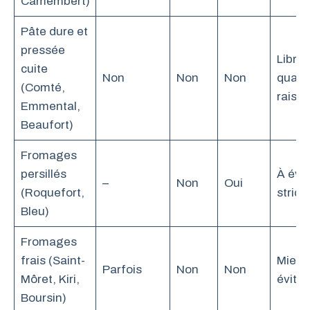
Camembert)
Pâte dure et
pressée
Libre 
cuite
Non
Non
Non
quant
(Comté,
raiso
Emmental,
Beaufort)
Fromages
persillés
À évit
–
Non
Oui
(Roquefort,
stric
Bleu)
Fromages
frais (Saint-
Mieux
Parfois
Non
Non
Môret, Kiri,
éviter
Boursin)