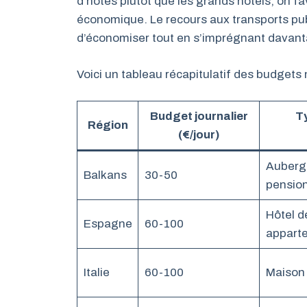
d’hôtes plutôt que les grands hôtels, on f
économique. Le recours aux transports pu
d’économiser tout en s’imprégnant davanta
Voici un tableau récapitulatif des budget
Budget journalier
T
Région
(€/jour)
Auberg
Balkans
30-50
pension
Hôtel d
Espagne
60-100
appart
Italie
60-100
Maison 