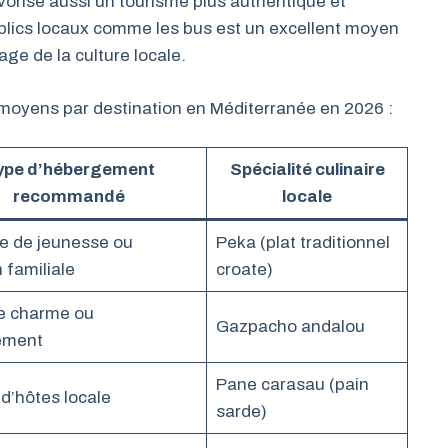
avorise aussi un tourisme plus authentique et
blics locaux comme les bus est un excellent moyen
ge de la culture locale.
s moyens par destination en Méditerranée en 2026 :
ype d’hébergement
Spécialité culinaire
recommandé
locale
e de jeunesse ou
Peka (plat traditionnel
 familiale
croate)
e charme ou
Gazpacho andalou
ement
Pane carasau (pain
d’hôtes locale
sarde)