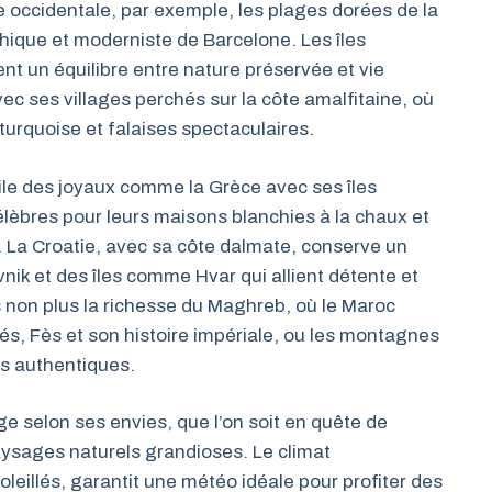
 occidentale, par exemple, les plages dorées de la
thique et moderniste de Barcelone. Les îles
t un équilibre entre nature préservée et vie
vec ses villages perchés sur la côte amalfitaine, où
urquoise et falaises spectaculaires.
oile des joyaux comme la Grèce avec ses îles
èbres pour leurs maisons blanchies à la chaux et
e. La Croatie, avec sa côte dalmate, conserve un
ik et des îles comme Hvar qui allient détente et
non plus la richesse du Maghreb, où le Maroc
, Fès et son histoire impériale, ou les montagnes
es authentiques.
e selon ses envies, que l’on soit en quête de
ysages naturels grandioses. Le climat
leillés, garantit une météo idéale pour profiter des