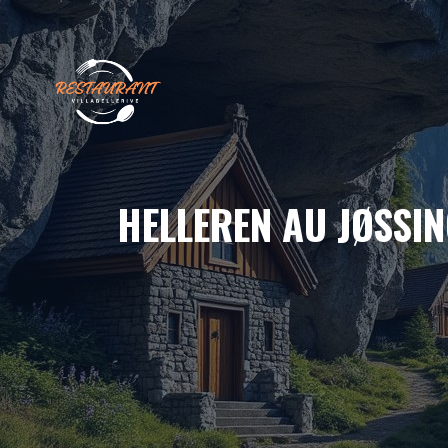
Aller
au
contenu
HELLEREN AU JØSSI