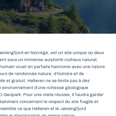
Jøssingfjord en Norvège, est un site unique où deux
osent sous un immense surplomb rocheux naturel.
’humain vivait en parfaite harmonie avec une nature
eurs de randonnée nature, d’histoire et de
le et gratuit, Helleren ne se limite pas à des
s un environnement d’une richesse géologique
eopark. Pour une visite réussie, il faudra garder
otamment concernant le respect du site fragile et
semble ce que Helleren et le Jøssingfjord
le et d’exploration en pleine nature.