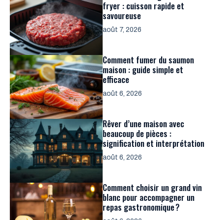
fryer : cuisson rapide et
savoureuse
août 7, 2026
Comment fumer du saumon
maison : guide simple et
efficace
août 6, 2026
Rêver d’une maison avec
beaucoup de pièces :
signification et interprétation
août 6, 2026
Comment choisir un grand vin
blanc pour accompagner un
repas gastronomique ?