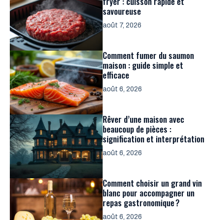
fryer : cuisson rapide et
savoureuse
août 7, 2026
Comment fumer du saumon
maison : guide simple et
efficace
août 6, 2026
Rêver d’une maison avec
beaucoup de pièces :
signification et interprétation
août 6, 2026
Comment choisir un grand vin
blanc pour accompagner un
repas gastronomique ?
août 6, 2026