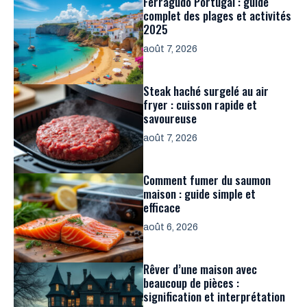
Ferragudo Portugal : guide
complet des plages et activités
2025
août 7, 2026
Steak haché surgelé au air
fryer : cuisson rapide et
savoureuse
août 7, 2026
Comment fumer du saumon
maison : guide simple et
efficace
août 6, 2026
Rêver d’une maison avec
beaucoup de pièces :
signification et interprétation