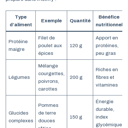
Type
Bénéfice
Exemple
Quantité
d’aliment
nutritionnel
Filet de
Apport en
Protéine
poulet aux
120 g
protéines,
maigre
épices
peu gras
Mélange
Riches en
courgettes,
Légumes
200 g
fibres et
poivrons,
vitamines
carottes
Énergie
Pommes
durable,
Glucides
de terre
150 g
index
complexes
douces
glycémique