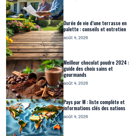
Durée de vie d’une terrasse en
palette : conseils et entretien
août 4, 2026
Meilleur chocolat poudre 2024 :
guide des choix sains et
gourmands
août 4, 2026
Pays par M : liste complète et
informations clés des nations
août 4, 2026