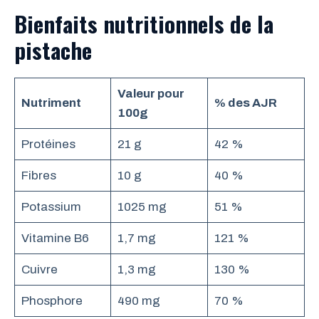
Bienfaits nutritionnels de la
pistache
Valeur pour
Nutriment
% des AJR
100g
Protéines
21 g
42 %
Fibres
10 g
40 %
Potassium
1025 mg
51 %
Vitamine B6
1,7 mg
121 %
Cuivre
1,3 mg
130 %
Phosphore
490 mg
70 %