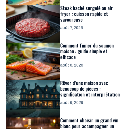
Steak haché surgelé au air
fryer : cuisson rapide et
savoureuse
août 7, 2026
Comment fumer du saumon
maison : guide simple et
efficace
août 6, 2026
Rêver d’une maison avec
beaucoup de pièces :
signification et interprétation
août 6, 2026
Comment choisir un grand vin
blanc pour accompagner un