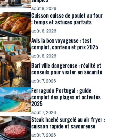
août 8, 2026
Cuisson cuisse de poulet au four
: temps et astuces parfaits
août 8, 2026
Avis la box voyageuse : test
complet, contenu et prix 2025
août 8, 2026
Bari ville dangereuse : réalité et
conseils pour visiter en sécurité
août 7, 2026
Ferragudo Portugal : guide
complet des plages et activités
2025
août 7, 2026
Steak haché surgelé au air fryer :
cuisson rapide et savoureuse
août 7, 2026