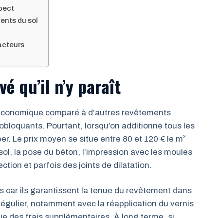
spect
ents du sol
acteurs
é qu’il n’y paraît
 économique comparé à d’autres revêtements
obloquants. Pourtant, lorsqu’on additionne tous les
er. Le prix moyen se situe entre 80 et 120 € le m²
sol, la pose du béton, l’impression avec les moules
ection et parfois des joints de dilatation.
 car ils garantissent la tenue du revêtement dans
n régulier, notamment avec la réapplication du vernis
que des frais supplémentaires. À long terme, si