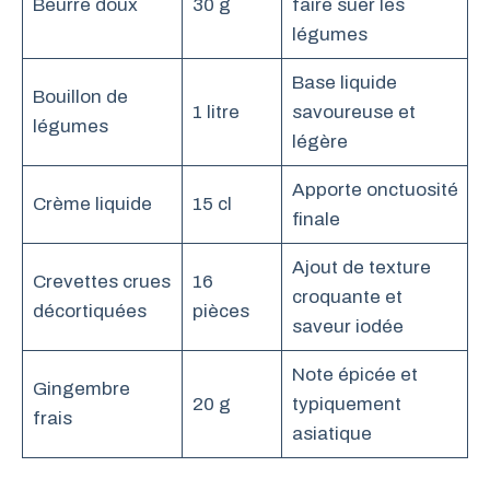
Beurre doux
30 g
faire suer les
légumes
Base liquide
Bouillon de
1 litre
savoureuse et
légumes
légère
Apporte onctuosité
Crème liquide
15 cl
finale
Ajout de texture
Crevettes crues
16
croquante et
décortiquées
pièces
saveur iodée
Note épicée et
Gingembre
20 g
typiquement
frais
asiatique