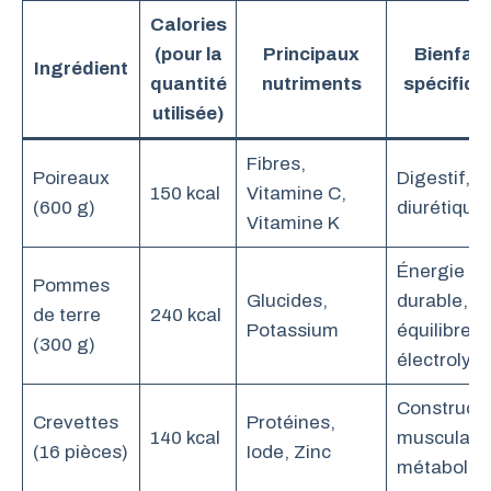
Calories
(pour la
Principaux
Bienfait
Ingrédient
quantité
nutriments
spécifiqu
utilisée)
Fibres,
Poireaux
Digestif,
150 kcal
Vitamine C,
(600 g)
diurétique
Vitamine K
Énergie
Pommes
Glucides,
durable,
de terre
240 kcal
Potassium
équilibre
(300 g)
électrolyti
Constructi
Crevettes
Protéines,
140 kcal
musculaire
(16 pièces)
Iode, Zinc
métabolis