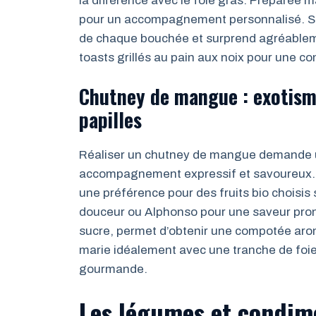
la différence avec le foie gras. Préparée m
pour un accompagnement personnalisé. Son
de chaque bouchée et surprend agréablemen
toasts grillés au pain aux noix pour une co
Chutney de mangue : exotism
papilles
Réaliser un chutney de mangue demande u
accompagnement expressif et savoureux. L
une préférence pour des fruits bio choisis
douceur ou Alphonso pour une saveur prono
sucre, permet d’obtenir une compotée aro
marie idéalement avec une tranche de foie
gourmande.
Les légumes et condime