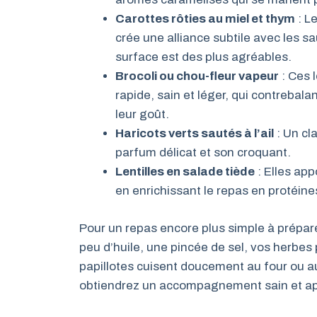
Carottes rôties au miel et thym
: L
crée une alliance subtile avec les s
surface est des plus agréables.
Brocoli ou chou-fleur vapeur
: Ces
rapide, sain et léger, qui contrebal
leur goût.
Haricots verts sautés à l’ail
: Un cl
parfum délicat et son croquant.
Lentilles en salade tiède
: Elles app
en enrichissant le repas en protéine
Pour un repas encore plus simple à prépar
peu d’huile, une pincée de sel, vos herbe
papillotes cuisent doucement au four ou a
obtiendrez un accompagnement sain et app