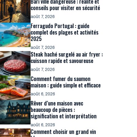
Bari ville dangereuse : réalité et
conseils pour visiter en sécurité
août 7, 2026
Ferragudo Portugal : guide
complet des plages et activités
2025
août 7, 2026
Steak haché surgelé au air fryer :
cuisson rapide et savoureuse
août 7, 2026
Comment fumer du saumon
maison : guide simple et efficace
août 6, 2026
Rêver d’une maison avec
beaucoup de pièces :
signification et interprétation
août 6, 2026
Comment choisir un grand vin