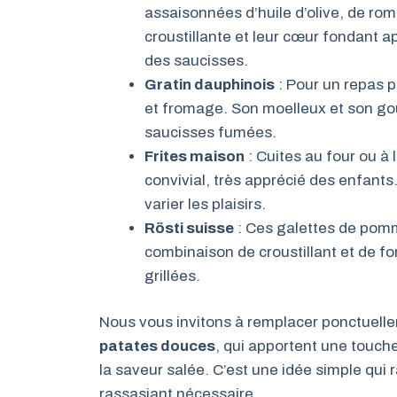
assaisonnées d’huile d’olive, de ro
croustillante et leur cœur fondant a
des saucisses.
Gratin dauphinois
: Pour un repas p
et fromage. Son moelleux et son goû
saucisses fumées.
Frites maison
: Cuites au four ou à 
convivial, très apprécié des enfants
varier les plaisirs.
Rösti suisse
: Ces galettes de pomme
combinaison de croustillant et de 
grillées.
Nous vous invitons à remplacer ponctuell
patates douces
, qui apportent une touch
la saveur salée. C’est une idée simple qui 
rassasiant nécessaire.